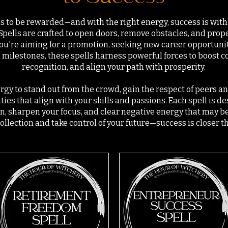
 to be rewarded—and with the right energy, success is with
Spells are crafted to open doors, remove obstacles, and prop
u're aiming for a promotion, seeking new career opportunitie
milestones, these spells harness powerful forces to boost co
recognition, and align your path with prosperity.
gy to stand out from the crowd, gain the respect of peers a
ties that align with your skills and passions. Each spell is d
, sharpen your focus, and clear negative energy that may be
ollection and take control of your future—success is closer t