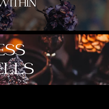
ESS
ELLS