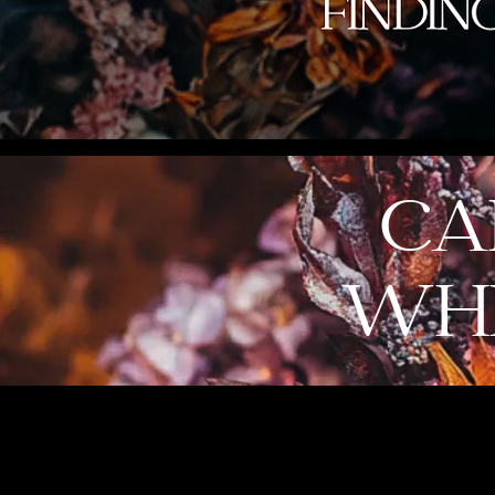
CA
WHI