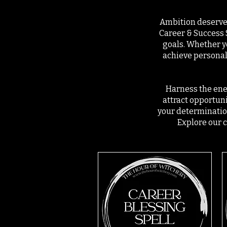
Ambition deserves
Career & Success 
goals. Whether yo
achieve personal 
Harness the ener
attract opportuni
your determination
Explore our c