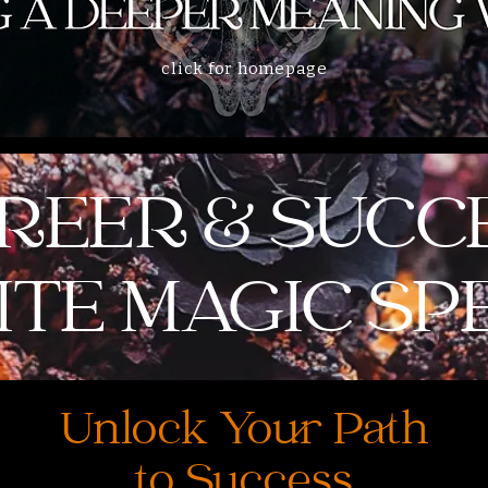
click for homepage
REER & SUCC
TE MAGIC SP
Unlock Your Path
to Success