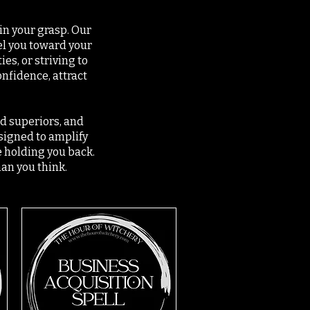
in your grasp. Our
el you toward your
s, or striving to
nfidence, attract
nd superiors, and
esigned to amplify
 holding you back.
han you think.