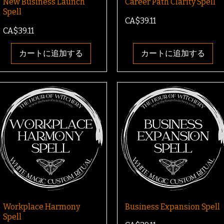
New Business Launch
Career Path Clarity Spell
Spell
価格
CA$39.11
価格
CA$39.11
カートに追加する
カートに追加する
Workplace Harmony
Business Expansion Spell
Spell