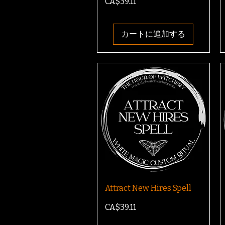
価格
CA$39.11
カートに追加する
Attract New Hires Spell
価格
CA$39.11