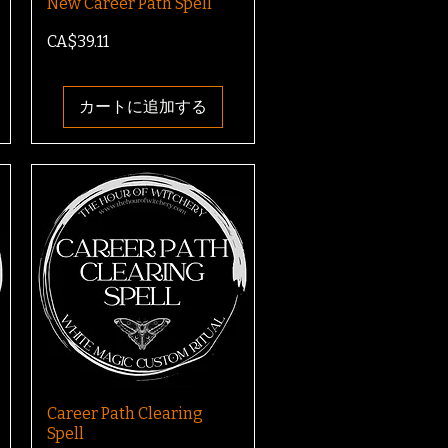
New Career Path Spell
価格
CA$39.11
カートに追加する
Career Path Clearing
Spell