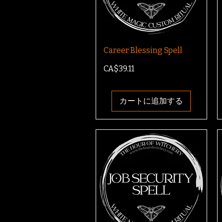
Career Blessing Spell
価格
CA$39.11
カートに追加する