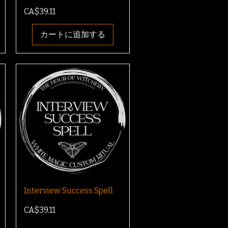
価格
CA$39.11
カートに追加する
Interview Success Spell
価格
CA$39.11