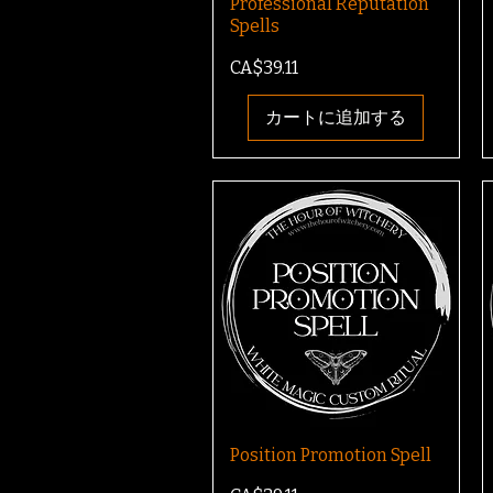
Professional Reputation
Spells
価格
CA$39.11
カートに追加する
Position Promotion Spell