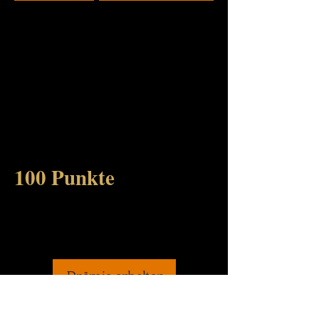
100 Punkte
Bitte die Seite „Prämien“ öffnen, um
Punkte für Prämien einzulösen.
Prämie erhalten