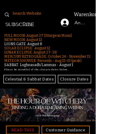
Warenkorb
Anmelden
SUBSCRIBE
FULL MOON: August 27 (Sturgeon Moon)
NEW MOON: August 12
LIONS GATE: August 8
SOLAR ECLIPSE: August 12
LUNAR ECLIPSE:
August 27-28
MERCURY RETROGRADE: October 24 - November 13
METEOR SHOWER: Perseids - Aug 12–13 (peak)
SABBAT: Lughnasadh/Lammas - August 1
Please be mindful of the closure dates below.
Celestial & Sabbat Dates
Closure Dates
click for homepage
READ THIS
Customer Guidance